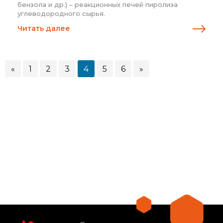
бензола и др.) – реакционных печей пиролиза
углеводородного сырья.
Читать далее
«
1
2
3
4
5
6
»